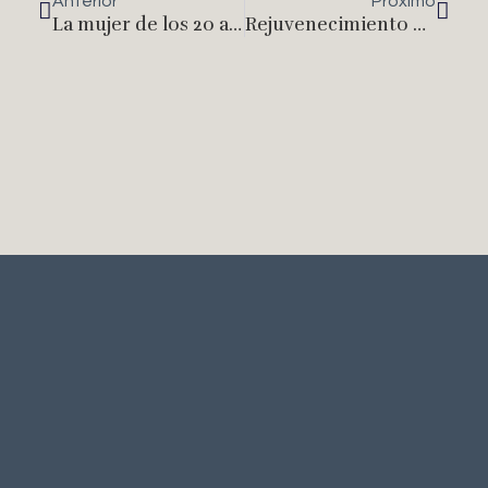
Anterior
Próximo
La mujer de los 20 a los 60
Rejuvenecimiento Facial con Aparatología 1º Nivel Láser Nd-Yag+IPL